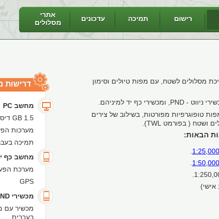
אתרי
רישום
תמיכה
עדכונים
מסלולים
ת ניווט ועריכת מסלולים לשטח, עם מפות טיולים וסימון
דרישות מ
י כף יד למיניהם.
מחשב PC
ות טופוגרפיות מפורטות, בשילוב של צירים
1.5 GB דיסק פנוי, 1 GB זיכרון
ושטח ( בפורמט TWL).
מערכות הפעלה in 7, XP
ות הבאות:
תמיכה בעבר
.
1:25,00
מחשב כף יד (A
.
1:50,00
מערכת הפעלה pocket pc , תמיכ
GPS
מכשירי PND
בעברית.